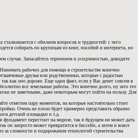
 сталкиваются с обилием вопросов и трудностей: с чего
придется собирать по крупицам из книг, пособий и интернета, но
оем случае. Запасайтесь терпением и усидчивостью, доводите
 Нанимать рабочих для помощи в строительстве конечно
и отзывчивые друзья или родственники, которые с радостью
 так как оно дороже. Еще один факт, если у Вас денег совсем в
солютно все земельные работы. Это конечно долго, ну зато это
ески не заметными, даже некоторым могут пойти на пользу. Для
вайте отметим пару моментов, на которые настоятельно стоит
тройки. Очень не плохо будет примерно представить образно
лся детской площадки и т.д.
и фундамент перестоит на морозе, так в будущем он может дать
ак он запросто может превратится в бассейн, а затем и вовсе
 из за сложности и подорожания технологий строительства