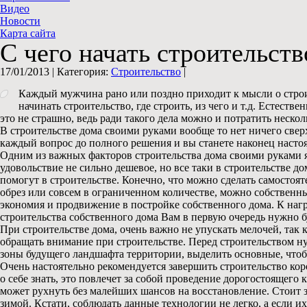
Видео
Новости
Карта сайта
С чего начать строительст
17/01/2013 |
Категория:
Строительство
|
Каждый мужчина рано или поздно приходит к мысли о строит
начинать строительство, где строить, из чего и т.д. Естеств
это не страшно, ведь ради такого дела можно и потратить нескол
В строительстве дома своими руками вообще то нет ничего сверх
каждый вопрос до полного решения и вы станете наконец насто
Одним из важных факторов строительства дома своими руками яв
удовольствие не сильно дешевое, но все таки в строительстве д
помогут в строительстве. Конечно, что можно сделать самостояте
обрез или совсем в ограниченном количестве, можно собственны
экономия и продвижение в постройке собственного дома. К наг
строительства собственного дома Вам в первую очередь нужно бу
При строительстве дома, очень важно не упускать мелочей, так 
обращать внимание при строительстве. Перед строительством н
зоны будущего ландшафта территории, выделить основные, чтобы
Очень настоятельно рекомендуется завершить строительство коро
о себе знать, это повлечет за собой проведение дорогостоящего 
может рухнуть без малейших шансов на восстановление. Стоит з
зимой. Кстати, соблюдать данные технологии не легко, а если их