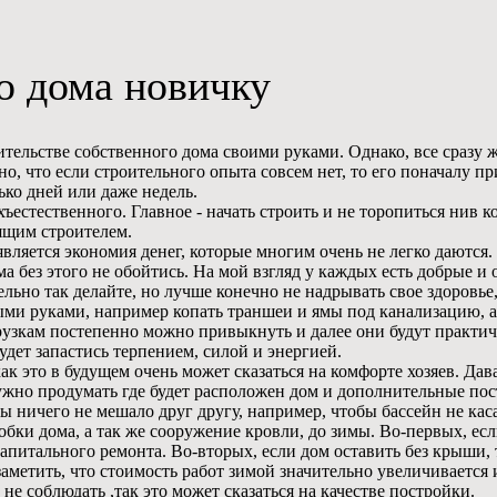
во дома новичку
ельстве собственного дома своими руками. Однако, все сразу же
енно, что если строительного опыта совсем нет, то его поначалу 
ько дней или даже недель.
ъестественного. Главное - начать строить и не торопиться нив к
ящим строителем.
ляется экономия денег, которые многим очень не легко даются.
ома без этого не обойтись. На мой взгляд у каждых есть добрые 
льно так делайте, но лучше конечно не надрывать свое здоровье,
ми руками, например копать траншеи и ямы под канализацию, аб
рузкам постепенно можно привыкнуть и далее они будут практич
дет запастись терпением, силой и энергией.
как это в будущем очень может сказаться на комфорте хозяев. Да
ужно продумать где будет расположен дом и дополнительные пос
 ничего не мешало друг другу, например, чтобы бассейн не каса
бки дома, а так же сооружение кровли, до зимы. Во-первых, есл
капитального ремонта. Во-вторых, если дом оставить без крыши, т
аметить, что стоимость работ зимой значительно увеличивается
 не соблюдать ,так это может сказаться на качестве постройки.