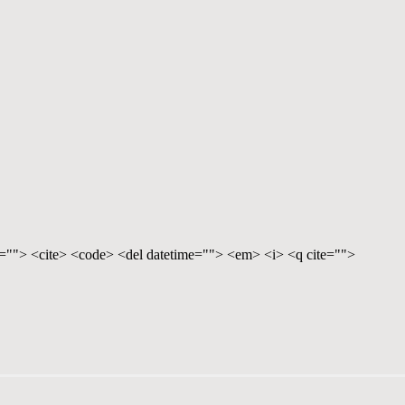
te=""> <cite> <code> <del datetime=""> <em> <i> <q cite="">