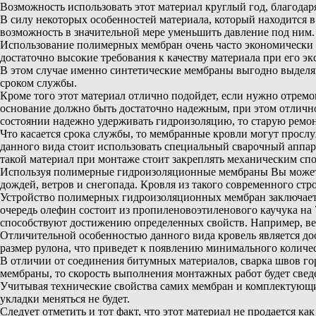
Возможность использовать этот материал круглый год, благода
В силу некоторых особенностей материала, который находится в 
возможность в значительной мере уменьшить давление под ним.
Использование полимерных мембран очень часто экономически 
достаточно высокие требования к качеству материала при его эк
В этом случае именно синтетические мембраны выгодно выделя
сроком службы.
Кроме того этот материал отлично подойдет, если нужно отре
основание должно быть достаточно надежным, при этом отличн
состоянии надежно удерживать гидроизоляцию, то старую ремон
Что касается срока службы, то мембранные кровли могут просл
данного вида стоит использовать специальный сварочный аппара
такой материал при монтаже стоит закреплять механическим спос
Используя полимерные гидроизоляционные мембраны Вы можете на
дождей, ветров и снегопада. Кровля из такого современного стр
Устройство полимерных гидроизоляционных мембран заключается
очередь олефин состоит из пропиленовоэтиленового каучука на
способствуют достижению определенных свойств. Например, в
Отличительной особенностью данного вида кровель является д
размер рулона, что приведет к появлению минимального количе
В отличии от соединения битумных материалов, сварка швов г
мембраны, то скорость выполнения монтажных работ будет свед
Учитывая технические свойства самих мембран и комплектующих
укладки меняться не будет.
Следует отметить и тот факт, что этот материал не продается к