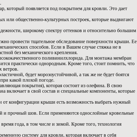
.
пар, который появляется под покрытием для кровли. Это дает
ых или общественно-культурных построек, которые выдвигают
адежности, широкому спектру оттенков и относительно большим
ужно провести тщательное обследование поверхности крыши. Ее
ханических способов. Если в Вашем случае стяжка не в
стной без механического крепления.
высококачественного поливинилхлорида. Для монтажа мембран
ится практически однородным. Кроме того, стоит помнить, что
х ветров.
стичной, будет морозоустойчивой, а так же не будет боятся
 при какой плохой погоде.
вляющая покрытия), которая состоит из олефина. В свою
на включает в свой состав и специальные компоненты, которые
ти от конфигурации крыши есть возможность выбрать нужный
ный и прочный шов. Если применяются однослойные кровельные
ремя года, в том числе и зимой. Кроме того, технология
ременную систему для кровли, которая включает в себя