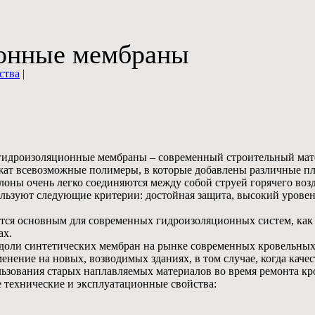
онные мембраны
ства
|
идроизоляционные мембраны – современный строительный мате
ежат всевозможные полимеры, в которые добавлены различные п
лоны очень легко соединяются между собой струей горячего возд
ользуют следующие критерии: достойная защита, высокий урове
ется основным для современных гидроизоляционных систем, как
ах.
ст доли синтетических мембран на рынке современных кровельны
енение на новых, возводимых зданиях, в том случае, когда каче
ьзования старых наплавляемых материалов во время ремонта кр
 технические и эксплуатационные свойства: