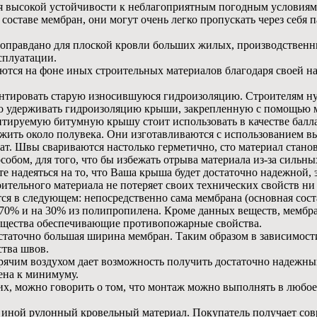
ря высокой устойчивости к неблагоприятным погодным условиям
составе мембран, они могут очень легко пропускать через себя 
оправдано для плоской кровли больших жилых, производственн
сплуатации.
ются на фоне иных строительных материалов благодаря своей н
монтировать старую износившуюся гидроизоляцию. Строителям н
о удерживать гидроизоляцию крыши, закрепленную с помощью ме
тируемую битумную крышу стоит использовать в качестве балла
ужить около полувека. Они изготавливаются с использованием 
т. Швы свариваются настолько герметично, сто материал станов
обом, для того, что бы избежать отрыва материала из-за сильны
деяться на то, что Ваша крыша будет достаточно надежной, эла
оительного материала не потеряет своих технических свойств ни
 в следующем: непосредственно сама мембрана (основная соста
 70% и на 30% из полипропилена. Кроме данных веществ, мембра
ещества обеспечивающие противопожарные свойства.
остаточно большая ширина мембран. Таким образом в зависимос
ства швов.
орячим воздухом дает возможность получить достаточно надеж
ена к минимуму.
, можно говорить о том, что монтаж можно выполнять в любое в
ак иной рулонный кровельный материал. Покупатель получает сов