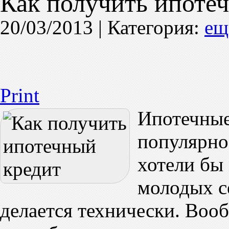
Как получить ипоте
20/03/2013 |
Категория:
ещ
Print
Ипотечные
популярно
хотели бы 
молодых се
делается технически. Воо