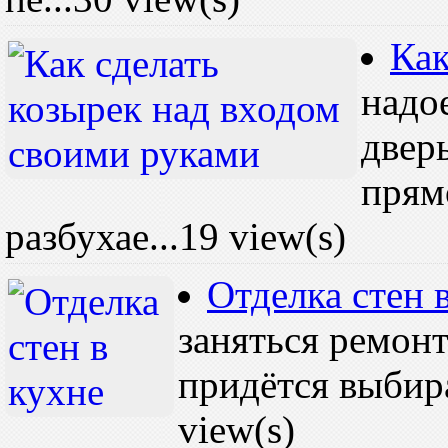
Как
надо
двер
прямо
разбухае...
19 view(s)
Отделка стен
заняться ремонт
придётся выбира
view(s)