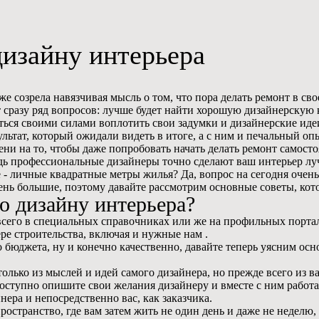
дизайну интерьера
уже созрела навязчивая мысль о том, что пора делать ремонт в св
 сразу ряд вопросов: лучше будет найти хорошую дизайнерскую 
ться своими силами воплотить свои задумки и дизайнерские иде
ультат, который ожидали видеть в итоге, а с ним и печальный 
ени на то, чтобы даже попробовать начать делать ремонт самостоя
едь профессиональные дизайнеры точно сделают ваш интерьер луч
 - личные квадратные метры жилья? Да, вопрос на сегодня очен
ень большие, поэтому давайте рассмотрим основные советы, кот
 дизайну интерьера?
 всего в специальных справочниках или же на профильных порта
ре строительства, включая и нужные нам .
о бюджета, ну и конечно качественно, давайте теперь уясним ос
олько из мыслей и идей самого дизайнера, но прежде всего из 
и доступно опишите свои желания дизайнеру и вместе с ним рабо
нера и непосредственно вас, как заказчика.
странство, где вам затем жить не один день и даже не неделю, 