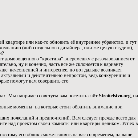
оей квартире или как-то обновить её внутреннее убранство, и тут
компанию (либо отдельного дизайнера, или же целую студию),
и?
опыт доморощенного "креатива" вперемешку с разочарованием от
тельно, ну и конечно, часть все же склоняется к варианту
ше, качественней и интереснее, но вот дальше возникает
ь актуальный и действительно непростой, ведь конкуренция и
орые помогут вам совершить его.
лах. Мы например советуем вам посетить сайт
Stroitelstvo.org
, на
новные моменты. на которые стоит обратить внимание при
ваших пожеланий и предпочтений. Вам следует прежде всего для
тайте над проектом своей комнаты или квартиры целиком. Успех в
поэтому его облик сможет влиять на вас со временем, на ваше