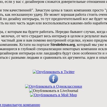
о, если у вас с дизайнером сложатся доверительные отношения и
 тем качественней". Зачастую цены в таких компаниях просто "р
, как несказанную удачу. Не может хорошая работа стоить очень
по дизайну интерьера, то тут предпочтительней все же будет че
ь на них часть задач или воспользоваться какими-либо наработ
а, с которым вы будете работать. Нередко бывают случаи, когда
елочах, от чего страдает весь интерьер в целом и результат вых
ли частный дом и вам помимо внутренней отделки, нужно придум
 компаниям. Кстати на портале
Stroitelstvo.org
, который мы уже в
ыражающиеся в глубокой специализации некоторых компании иск
дизайнеров интерьера или ландшафта будут свои особенности и 
аться с разными людьми и сравнивать их аргументы. идеи и опыт
ем правильную компанию