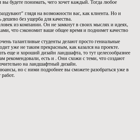
 вы будете понимать, чего хочет каждый. Тогда любое
аздувают" глядя на возможности вас, как клиента. Но и
 дешево без ущерба для качества.
ловек из компании. Он не замкнут в своих мыслях и идеях,
ками, что сэкономит ваше общее время и поднимет качество
 очень талантливые студенты делают просто гениальные
одит уже не таким прекрасным, как казался на проекте.
ать еще и хороший дизайн ландшафта, то тут целесообразнее
ам рекомендовали, есть и . Они схожи с теми, что создают
лючительно на ландшафтный дизайн.
нюансы, но с ними подробнее вы сможете разобраться уже в
 работ.