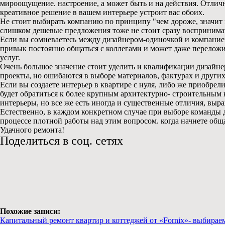
мироощущение. настроение, а может быть и на действия. Отличн
креативное решение в вашем интерьере устроит вас обоих.
Не стоит выбирать компанию по принципу "чем дороже, значит и
слишком дешевые предложения тоже не стоит сразу воспринимать
Если вы сомневаетесь между дизайнером-одиночкой и компанией 
привык постоянно общаться с коллегами и может даже переложит
услуг.
Очень большое значение стоит уделить и квалификации дизайнер
проекты, но ошибаются в выборе материалов, фактурах и других м
Если вы создаете интерьер в квартире с нуля, либо же приобре
будет обратиться к более крупным архитектурно- строительным
интерьеры, но все же есть иногда и существенные отличия, в
Естественно, в каждом конкретном случае при выборе команды 
процессе плотной работы над этим вопросом. когда начнете общ
Удачного ремонта!
Поделиться в соц. сетях
Похожие записи:
Капитальный ремонт квартир и коттеджей от «Fornix»- выбира