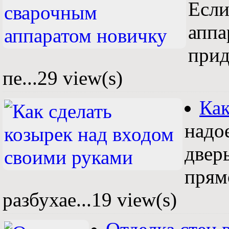
Если
аппа
прид
пе...
29 view(s)
Как
надо
двер
прямо
разбухае...
19 view(s)