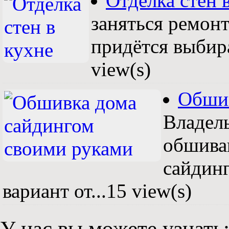
Отделка стен
заняться ремонт
придётся выбира
view(s)
Обшив
Владел
обшива
сайдин
вариант от...
15 view(s)
У нас вы можете узнать